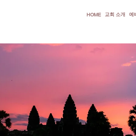
교회 소개
예
HOME
I
S
T
E
N
G
E
M
E
I
N
D
E