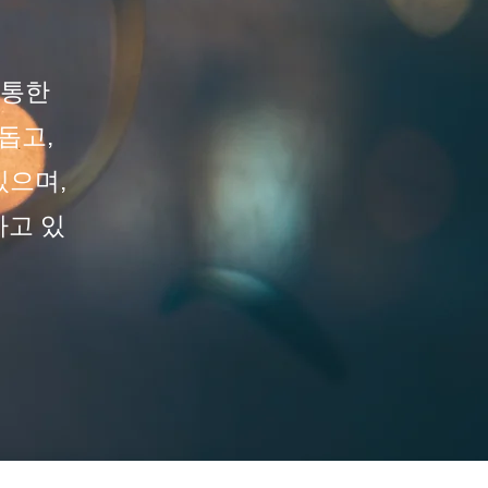
 통한
돕고,
있으며,
하고 있