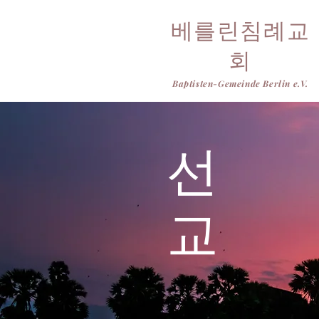
베를린침례교
회
Baptisten-Gemeinde Berlin e.V.
선
B
A
P
T
교